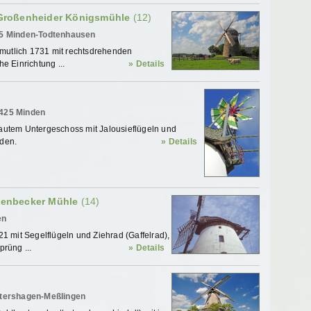
Großenheider Königsmühle
(12)
25 Minden-Todtenhausen
rmutlich 1731 mit rechtsdrehenden
e Einrichtung ...
» Details
2425 Minden
autem Untergeschoss mit Jalousieflügeln und
den.
» Details
denbecker Mühle
(14)
en
1 mit Segelflügeln und Ziehrad (Gaffelrad),
rüng ...
» Details
etershagen-Meßlingen