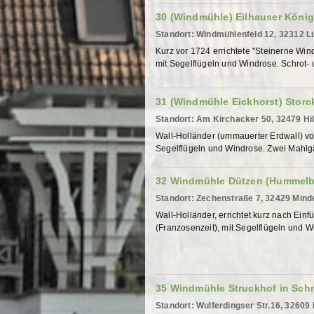
30 (Windmühle) Eilhauser Kön
Standort: Windmühlenfeld 12, 32312 
Kurz vor 1724 errichtete "Steinerne Wind
mit Segelflügeln und Windrose. Schrot- u
31 (Windmühle Eickhorst) Stor
Standort: Am Kirchacker 50, 32479 Hil
Wall-Holländer (ummauerter Erdwall) vo
Segelflügeln und Windrose. Zwei Mahlgä
32 Windmühle Dützen (Hummelb
Standort: Zechenstraße 7, 32429 Min
Wall-Holländer, errichtet kurz nach Ein
(Franzosenzeit), mit Segelflügeln und Wi
35 Windmühle Struckhof in Sch
Standort: Wulferdingser Str.16, 32609