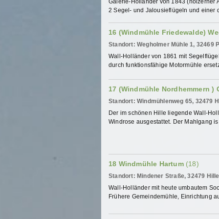
Galerie-Holländer von 1843 (hölzerner Ac
2 Segel- und Jalousieflügeln und einer d
16 (Windmühle Friedewalde) W
Standort: Wegholmer Mühle 1, 32469 
Wall-Holländer von 1861 mit Segelflüge
durch funktionsfähige Motormühle ersetzt.
17 (Windmühle Nordhemmern ) 
Standort: Windmühlenweg 65, 32479 
Der im schönen Hille liegende Wall-Hol
Windrose ausgestattet. Der Mahlgang is 
18 Windmühle Hartum
(18)
Standort: Mindener Straße, 32479 Hil
Wall-Holländer mit heute umbautem Soc
Frühere Gemeindemühle, Einrichtung aus