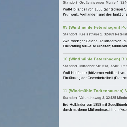
Standort: Großenheerser Mühle 4, 32
Wall-Holländer von 1863 (achteckiger St
Krühwerk. Vorhanden sind drei funktions
09 (Windmühle Petershagen) P
Standort: Kreisstraße 1, 32469 Peter
Zweistöckiger Galerie-Holländer von 19
Einrichtung teilweise erhalten; Mühlennu
10 (Windmühle Petershagen) B
Standort: Mindener Str. 61a, 32469 P
Wall-Holländer (hölzerner Achtkant, verb
Einführung der Gewerbefreiheit (Franzos
11 (Windmühle Todtenhausen) V
Standort: Valentinsweg 3, 32425 Min
Erd-Holländer von 1858 mit Segelflügel
durch moderne Müllereimaschinen (Aspir