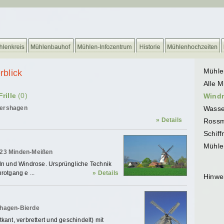
Mühle
rblick
Alle 
rille
(0)
Wind
Wasse
tershagen
» Details
Rossm
Schif
Mühle
423 Minden-Meißen
ln und Windrose. Ursprüngliche Technik
rotgang e ...
» Details
Hinwe
shagen-Bierde
ant, verbrettert und geschindelt) mit