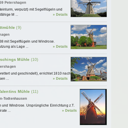
469 Petershagen
einturm, verputzt) mit Segelflügeln und
fähige M ...
» Details
ottmühle
(9)
shagen
38 mit Segelflügeln und Windrose.
tzung als Lage ...
» Details
üschings Mühle
(10)
etershagen
rettert und geschindelt), errichtet 1810 nach
en ...
» Details
alentins Mühle
(11)
den-Todtenhausen
n und Windrose. Ursprüngliche Einrichtung z.T.
ate ...
» Details