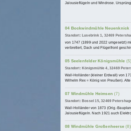
Jalousieflügeln und Windrose. Ursprüngli
04 Bockwindmühle Neuenknick
Standort: Lusebrink 1, 32469 Peters
von 1747 (1899 und 2022 umgesetzt) mit
verbrettert, Dach und Flügelfront geschin
05 Seelenfelder Königsmühle
(5
Standort: Königsmühle 4, 32469 Peter
Wall-Holländer (kleiner Erdwall) von 1731
Wilhelm Rex = König von Preußen). Alte E
07 Windmühle Heimsen
(7)
Standort: Bossel 15, 32469 Petersha
Wall-Holländer von 1873 (Orig.-Bauplan 
Jalousieflügeln. Nach 1921 auch Elektrom
08 Windmühle Großenheerse
(8)