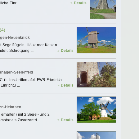
che Einr ...
» Details
(4)
hagen-Neuenknick
 Segelflügeln. Hölzerner Kasten
delt. Schrotgang ...
» Details
)
shagen-Seelenfeld
 (lt. Inschriftentafel: FWR Friedrich
inrichtu ...
» Details
gen-Heimsen
erhalten) mit 2 Segel- und 2
otor als Zusatzantri ...
» Details