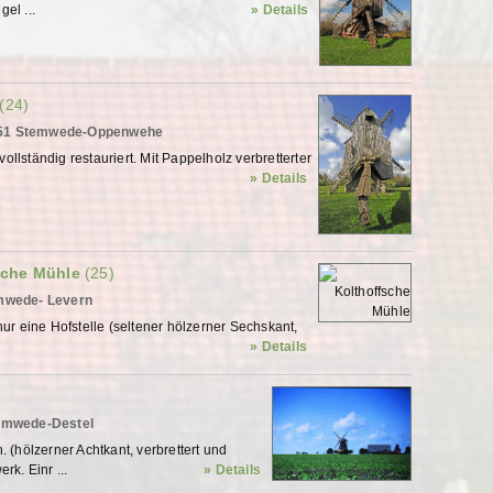
el ...
» Details
(24)
2351 Stemwede-Oppenwehe
llständig restauriert. Mit Pappelholz verbretterter
» Details
sche Mühle
(25)
emwede- Levern
ur eine Hofstelle (seltener hölzerner Sechskant,
» Details
temwede-Destel
 (hölzerner Achtkant, verbrettert und
rk. Einr ...
» Details