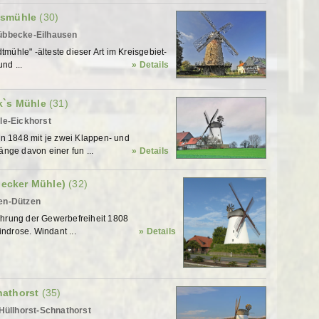
igsmühle
(30)
Lübbecke-Eilhausen
tmühle" -älteste dieser Art im Kreisgebiet-
nd ...
» Details
ck`s Mühle
(31)
le-Eickhorst
n 1848 mit je zwei Klappen- und
nge davon einer fun ...
» Details
ecker Mühle)
(32)
den-Dützen
führung der Gewerbefreiheit 1808
ndrose. Windant ...
» Details
nathorst
(35)
 Hüllhorst-Schnathorst