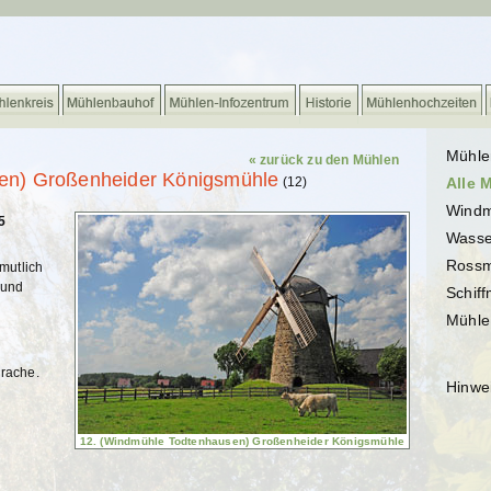
Mühle
« zurück zu den Mühlen
en) Großenheider Königsmühle
(12)
Alle 
Windm
5
Wasse
Rossm
mutlich
 und
Schif
Mühle
prache.
Hinwe
12. (Windmühle Todtenhausen) Großenheider Königsmühle